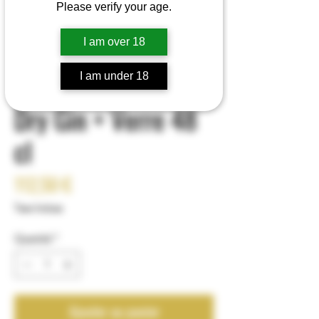
Please verify your age.
Coffret Cadeau
I am over 18
Gëlle Fra® Whisky+
I am under 18
Dry Gin + Verre 48
cl
Prix
112,50 €
Taxe Incluse
Quantité
*
Ajouter au panier