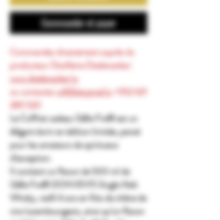
Commander et payer
Commandez directement auprès du
producteur Distillerie Diedenacker:
www.diedenacker.lu
ou contactez
will@atypical.lu
+352 621
283 520
Le
Coffret cadeau Gëlle Fra®
est un
élégant écrin en édition limitée, pensé
pour les amateurs de spiritueux
d’exception.
Il contient un
flacon de 500 ml de
Gëlle Fra® DONVEN’S Single Malt
Whisky
, vieilli 6 ans en
fûts de chêne de
vins luxembourgeois
, ainsi qu’un
flacon