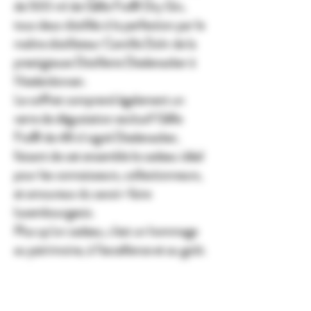
de 500 ml de Gëlle Fra® Dry Gin
,
tous deux distillés à la perfection par le
maître distillateur Camille Duhr
de la
prestigieuse
Distillerie Diedenacker à
Niederdonven
.
Le coffret comprend également un
verre de dégustation exclusif Gëlle
Fra® de 48 cl signé Diedenacker
,
faisant de cet ensemble le cadeau idéal
pour les connaisseurs, collectionneurs,
et amoureux du savoir-faire
luxembourgeois.
Plus qu’un cadeau, c’est un
hommage
au patrimoine, à l’excellence et au goût
.
The
Gëlle Fra® Gift Box
is an elegant,
limited-edition set designed for