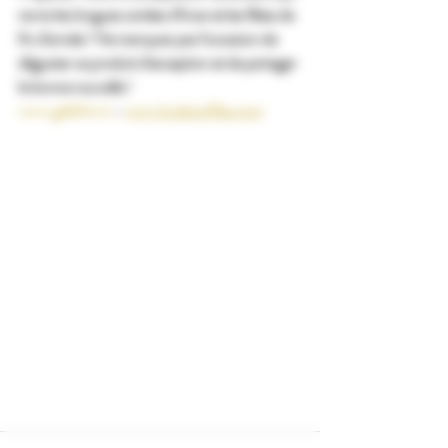
ravira les longues soirées d'hiver et les fêtes de 
fin d'année ! Ne manquez pas l'occasion de 
déguster ce produit d'exception et de partager 
la bonne nouvelle !
www.gellefra.lu
 - 
www.budaicoffee.com