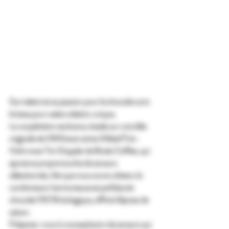
Son talent et sa passion pour le chocolat sont 
la base pour cette création unique.
La coopération exclusive, basée sur une idée 
originale de Will Kreutz entre Mikkel Friis-
Holm avec Tim Doppler de Budai Coffee, qui 
ajoute sa propre touche de saveurs 
sélectionnés, fait que nous avons obtenu la 
combinaison harmonieuse et parfaite de 
chocolat 100 % biologique, affiné d'épices de 
saison.
Préparez-vous à une explosion de saveurs qui 