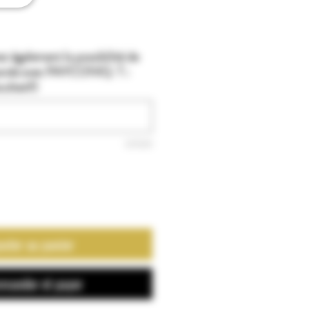
z également la possibilité de
ande avec PAYCONIQ. T.:
ltatif)
0/500
outer au panier
mander et payer