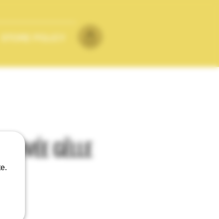
STORE POLICY
 CUVÉE GËLLE
SÉ
e.