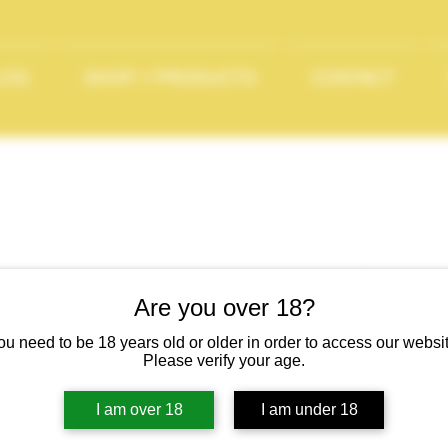
LOG
SHOP // PRODUCTS
CONTACT
CRÉMANT
Are you over 18?
FRA® RO
ou need to be 18 years old or older in order to access our websit
Please verify your age.
SKU : 5419980487919
I am over 18
I am under 18
Prix
22,50 €